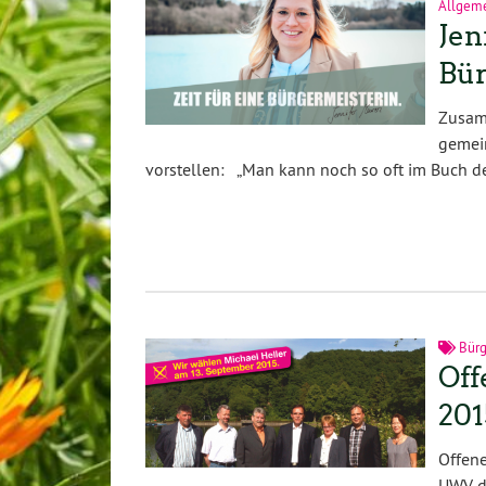
Allgem
Jen
Bür
Zusam
gemei
vorstellen: „Man kann noch so oft im Buch 
Bürg
Off
201
Offen
UWV d