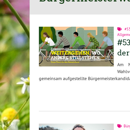
#5
Allgem
#53
de
Am M
Wahlv
gemeinsam aufgestellte Bürgermeisterkandidat
Bür