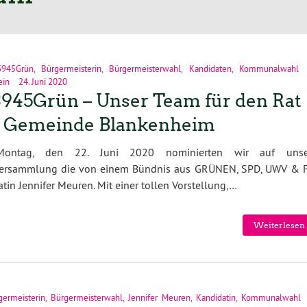
3945Grün
,
Bürgermeisterin
,
Bürgermeisterwahl
,
Kandidaten
,
Kommunalwahl
ein
24. Juni 2020
945Grün – Unser Team für den Rat
r Gemeinde Blankenheim
ontag, den 22. Juni 2020 nominierten wir auf unse
ersammlung die von einem Bündnis aus GRÜNEN, SPD, UWV & 
in Jennifer Meuren. Mit einer tollen Vorstellung,…
Weiterlesen 
germeisterin
,
Bürgermeisterwahl
,
Jennifer Meuren
,
Kandidatin
,
Kommunalwahl