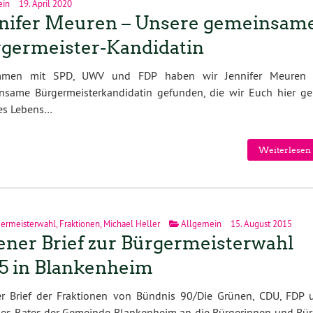
ein
19. April 2020
nifer Meuren – Unsere gemeinsam
germeister-Kandidatin
men mit SPD, UWV und FDP haben wir Jennifer Meuren 
nsame Bürgermeisterkandidatin gefunden, die wir Euch hier ge
des Lebens…
Weiterlesen 
ermeisterwahl
,
Fraktionen
,
Michael Heller
Allgemein
15. August 2015
ener Brief zur Bürgermeisterwahl
5 in Blankenheim
er Brief der Fraktionen von Bündnis 90/Die Grünen, CDU, FDP 
es Rates der Gemeinde Blankenheim an die Bürgerinnen und Bür