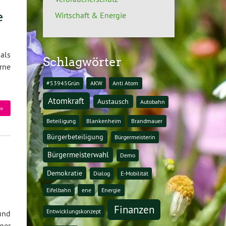
e
Wirtschaft & Energie
als
Schlagwörter
rne
#53945Grün
AKW
Anti Atom
Atomkraft
Austausch
Autobahn
»
Beteiligung
Blankenheim
Brandmauer
Bürgerbeteiligung
Bürgermeisterin
Bürgermeisterwahl
Demo
Demokratie
Dialog
E-Mobilität
Eifelbahn
ene
Energie
Finanzen
Entwicklungskonzept
und
ger