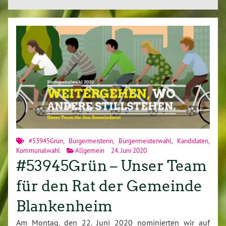
#53945Grün
,
Bürgermeisterin
,
Bürgermeisterwahl
,
Kandidaten
,
Kommunalwahl
Allgemein
24. Juni 2020
#53945Grün – Unser Team
für den Rat der Gemeinde
Blankenheim
Am Montag, den 22. Juni 2020 nominierten wir auf