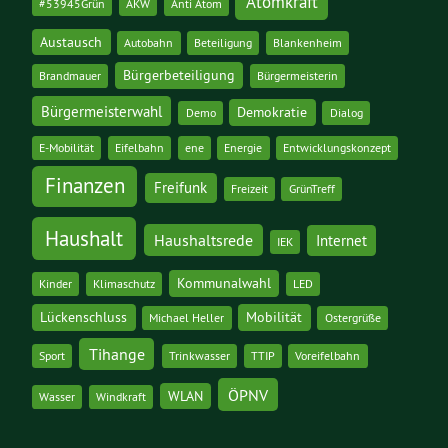
Atomkraft
#53945Grün
AKW
Anti Atom
Austausch
Autobahn
Beteiligung
Blankenheim
Bürgerbeteiligung
Brandmauer
Bürgermeisterin
Bürgermeisterwahl
Demokratie
Demo
Dialog
E-Mobilität
Eifelbahn
ene
Energie
Entwicklungskonzept
Finanzen
Freifunk
Freizeit
GrünTreff
Haushalt
Haushaltsrede
Internet
IEK
Kommunalwahl
Kinder
Klimaschutz
LED
Lückenschluss
Mobilität
Michael Heller
Ostergrüße
Tihange
Sport
Trinkwasser
TTIP
Voreifelbahn
ÖPNV
WLAN
Wasser
Windkraft