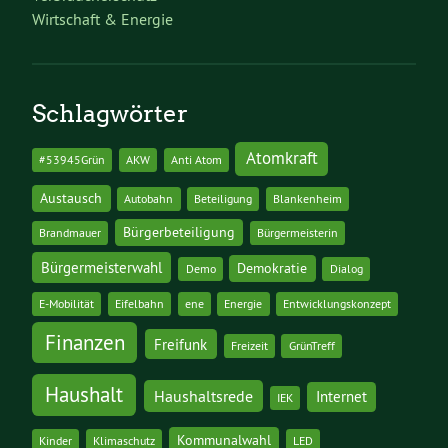
Wirtschaft & Energie
Schlagwörter
Atomkraft
#53945Grün
AKW
Anti Atom
Austausch
Autobahn
Beteiligung
Blankenheim
Bürgerbeteiligung
Brandmauer
Bürgermeisterin
Bürgermeisterwahl
Demokratie
Demo
Dialog
E-Mobilität
Eifelbahn
ene
Energie
Entwicklungskonzept
Finanzen
Freifunk
Freizeit
GrünTreff
Haushalt
Haushaltsrede
Internet
IEK
Kommunalwahl
Kinder
Klimaschutz
LED