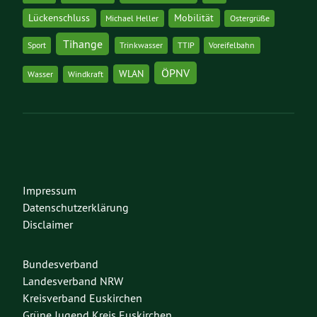
Lückenschluss
Mobilität
Michael Heller
Ostergrüße
Tihange
Sport
Trinkwasser
TTIP
Voreifelbahn
ÖPNV
WLAN
Wasser
Windkraft
Impressum
Datenschutzerklärung
Disclaimer
Bundesverband
Landesverband NRW
Kreisverband Euskirchen
Grüne Jugend Kreis Euskirchen