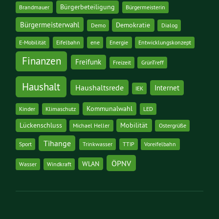
Bürgerbeteiligung
Brandmauer
Bürgermeisterin
Bürgermeisterwahl
Demokratie
Demo
Dialog
E-Mobilität
Eifelbahn
ene
Energie
Entwicklungskonzept
Finanzen
Freifunk
Freizeit
GrünTreff
Haushalt
Haushaltsrede
Internet
IEK
Kommunalwahl
Kinder
Klimaschutz
LED
Lückenschluss
Mobilität
Michael Heller
Ostergrüße
Tihange
Sport
Trinkwasser
TTIP
Voreifelbahn
ÖPNV
WLAN
Wasser
Windkraft