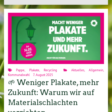
Pappe
,
Plakate
,
Recycling
Aktuelles
,
Allgemein
,
Kommunalwahl
7. August 2025
🌱 Weniger Plakate, mehr
Zukunft: Warum wir auf
Materialschlachten