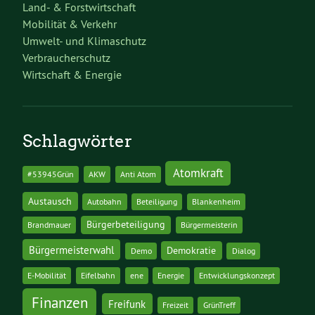
Land- & Forstwirtschaft
Mobilität & Verkehr
Umwelt- und Klimaschutz
Verbraucherschutz
Wirtschaft & Energie
Schlagwörter
Atomkraft
#53945Grün
AKW
Anti Atom
Austausch
Autobahn
Beteiligung
Blankenheim
Bürgerbeteiligung
Brandmauer
Bürgermeisterin
Bürgermeisterwahl
Demokratie
Demo
Dialog
E-Mobilität
Eifelbahn
ene
Energie
Entwicklungskonzept
Finanzen
Freifunk
Freizeit
GrünTreff