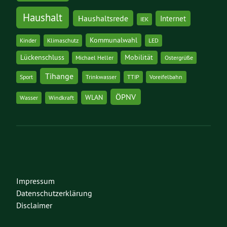
Haushalt
Haushaltsrede
Internet
IEK
Kommunalwahl
Kinder
Klimaschutz
LED
Lückenschluss
Mobilität
Michael Heller
Ostergrüße
Tihange
Sport
Trinkwasser
TTIP
Voreifelbahn
ÖPNV
WLAN
Wasser
Windkraft
Impressum
Datenschutzerklärung
Disclaimer